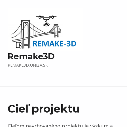
Remake3D
REMAKE3D.UNIZA.SK
C
Cieľ projektu
i
Cieľom navrhovaného projektu je výskum a