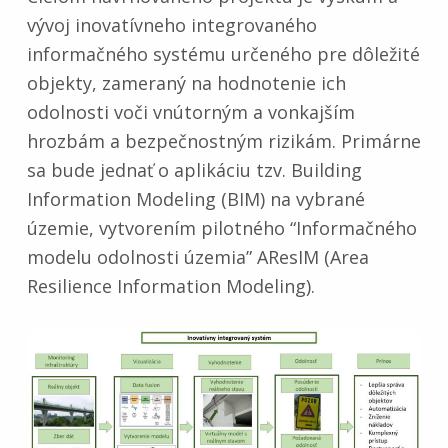
e
vývoj inovatívneho integrovaného
informačného systému určeného pre dôležité
ľ
objekty, zameraný na hodnotenie ich
p
odolnosti voči vnútorným a vonkajším
hrozbám a bezpečnostným rizikám. Primárne
r
sa bude jednať o aplikáciu tzv. Building
o
Information Modeling (BIM) na vybrané
územie, vytvorením pilotného “Informačného
j
modelu odolnosti územia” AResIM (Area
e
Resilience Information Modeling).
k
t
u