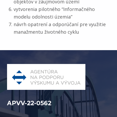
objektov v záujmovom území
vytvorenia pilotného “Informačného
modelu odolnosti územia”
návrh opatrení a odporúčaní pre využitie
manažmentu životného cyklu
Preskočiť späť na hlavnú navigáciu
APVV-22-0562