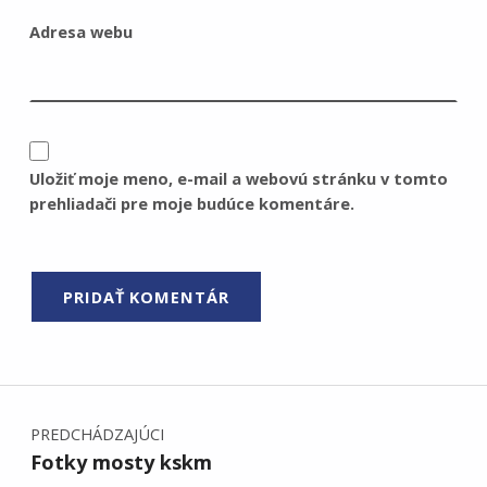
Adresa webu
Uložiť moje meno, e-mail a webovú stránku v tomto
prehliadači pre moje budúce komentáre.
Navigácia v článku
PREDCHÁDZAJÚCI
Fotky mosty kskm